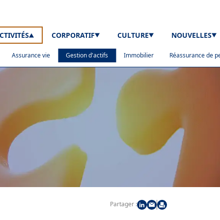
CTIVITÉS
CORPORATIF
CULTURE
NOUVELLES
Assurance vie
Gestion d'actifs
Immobilier
Réassurance de p
Partager :