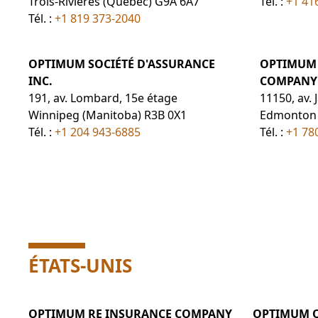
Trois-Rivières (Québec) G9A 6A7
Tél. :
+1 41
Tél. :
+1 819 373-2040
OPTIMUM SOCIÉTÉ D'ASSURANCE
OPTIMUM 
INC.
COMPANY 
191, av. Lombard, 15e étage
11150, av. 
Winnipeg (Manitoba) R3B 0X1
Edmonton (
Tél. :
+1 204 943-6885
Tél. :
+1 78
ÉTATS-UNIS
OPTIMUM RE INSURANCE COMPANY
OPTIMUM 