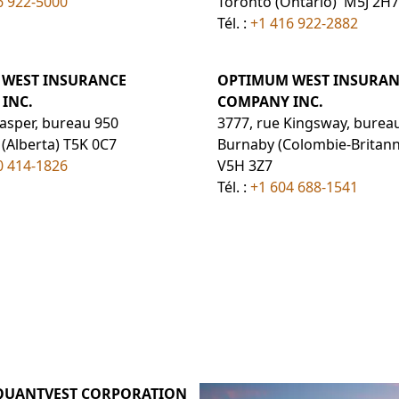
6 922-5000
Toronto (Ontario) M5J 2H7
Tél. :
+1 416 922-2882
WEST INSURANCE
OPTIMUM WEST INSURAN
INC.
COMPANY INC.
Jasper, bureau 950
3777, rue Kingsway, burea
Alberta) T5K 0C7
Burnaby (Colombie-Britann
0 414-1826
V5H 3Z7
Tél. :
+1 604 688-1541
QUANTVEST CORPORATION