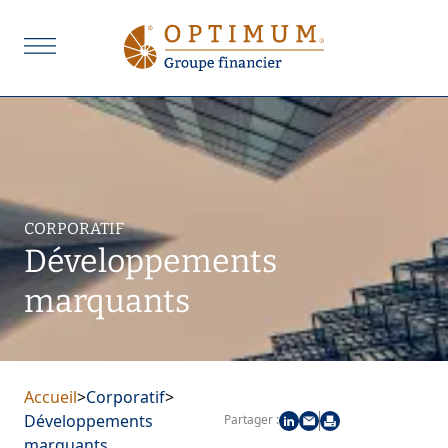
CORPORATIF
Développements
marquants
Accueil
>
Corporatif
>
Développements
Partager :
marquants